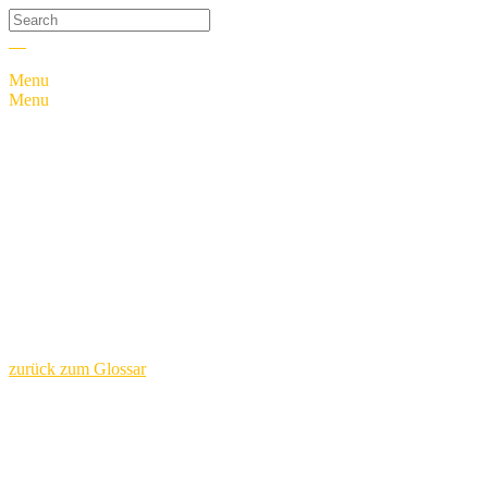
Menu
Menu
Neuwert
Der Neuwert ist der am Schadentag ermittelte Betrag zur
Wiederherstellung, bzw. -beschaffung einer Sache in gleicher Art
und Güte.
zurück zum Glossar
Kontakt