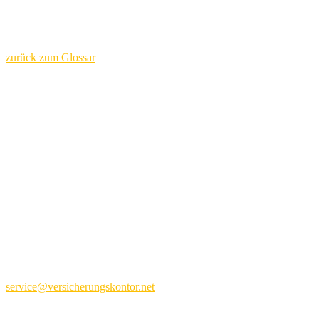
Zudem besteht ein Anspruch auf Hilfen bei der Haushaltsführung.
zurück zum Glossar
Kontakt
versicherungs- und finanzkontor
friedrichs gmbh
Kontorhaus an der Schlachte
Große Fischerstraße 2
28195 Bremen
Tel. 0421 – 95 85 60
service@versicherungskontor.net